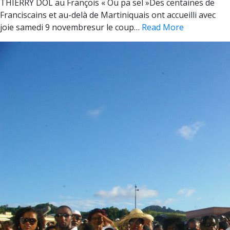
THIERRY DOL au François « Ou pa sel »Des centaines de
Franciscains et au-delà de Martiniquais ont accueilli avec
joie samedi 9 novembresur le coup…
Read More