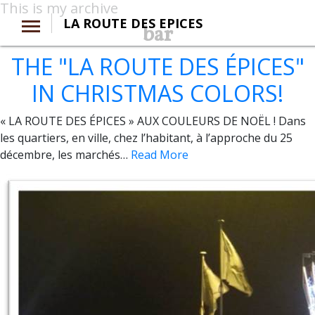
This is my archive
LA ROUTE DES EPICES
bar
THE "LA ROUTE DES ÉPICES"
IN CHRISTMAS COLORS!
« LA ROUTE DES ÉPICES » AUX COULEURS DE NOËL ! Dans
les quartiers, en ville, chez l’habitant, à l’approche du 25
décembre, les marchés…
Read More