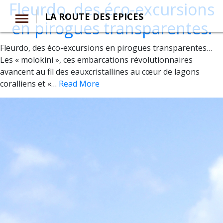
Fleurdo, des éco-excursions
LA ROUTE DES EPICES
en pirogues transparentes.
Fleurdo, des éco-excursions en pirogues transparentes…
Les « molokini », ces embarcations révolutionnaires
avancent au fil des eauxcristallines au cœur de lagons
coralliens et «…
Read More